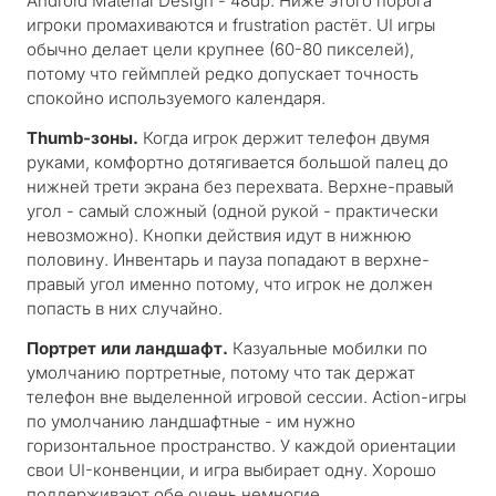
Android Material Design - 48dp. Ниже этого порога
игроки промахиваются и frustration растёт. UI игры
обычно делает цели крупнее (60-80 пикселей),
потому что геймплей редко допускает точность
спокойно используемого календаря.
Thumb-зоны.
Когда игрок держит телефон двумя
руками, комфортно дотягивается большой палец до
нижней трети экрана без перехвата. Верхне-правый
угол - самый сложный (одной рукой - практически
невозможно). Кнопки действия идут в нижнюю
половину. Инвентарь и пауза попадают в верхне-
правый угол
именно потому
, что игрок не должен
попасть в них случайно.
Портрет или ландшафт.
Казуальные мобилки по
умолчанию портретные, потому что так держат
телефон вне выделенной игровой сессии. Action-игры
по умолчанию ландшафтные - им нужно
горизонтальное пространство. У каждой ориентации
свои UI-конвенции, и игра выбирает одну. Хорошо
поддерживают обе очень немногие.