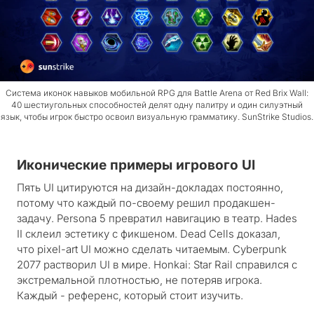
Система иконок навыков мобильной RPG для Battle Arena от Red Brix Wall:
40 шестиугольных способностей делят одну палитру и один силуэтный
язык, чтобы игрок быстро освоил визуальную грамматику. SunStrike Studios.
Иконические примеры игрового UI
Пять UI цитируются на дизайн-докладах постоянно,
потому что каждый по-своему решил продакшен-
задачу. Persona 5 превратил навигацию в театр. Hades
II склеил эстетику с фикшеном. Dead Cells доказал,
что pixel-art UI можно сделать читаемым. Cyberpunk
2077 растворил UI в мире. Honkai: Star Rail справился с
экстремальной плотностью, не потеряв игрока.
Каждый - референс, который стоит изучить.