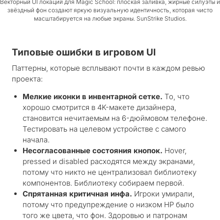
Векторный UI локаций для Magic School: плоская заливка, жирные силуэты и
звёздный фон создают яркую визуальную идентичность, которая чисто
масштабируется на любые экраны. SunStrike Studios.
Типовые ошибки в игровом UI
Паттерны, которые всплывают почти в каждом ревью
проекта:
Мелкие иконки в инвентарной сетке.
То, что
хорошо смотрится в 4K-макете дизайнера,
становится нечитаемым на 6-дюймовом телефоне.
Тестировать на целевом устройстве с самого
начала.
Несогласованные состояния кнопок.
Hover,
pressed и disabled расходятся между экранами,
потому что никто не централизовал библиотеку
компонентов. Библиотеку собираем первой.
Спрятанная критичная инфа.
Игроки умирали,
потому что предупреждение о низком HP было
того же цвета, что фон. Здоровью и патронам