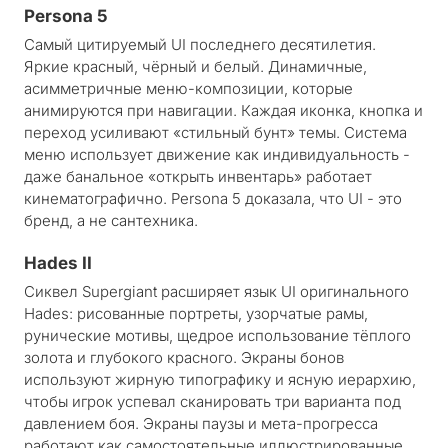
Persona 5
Самый цитируемый UI последнего десятилетия.
Яркие красный, чёрный и белый. Динамичные,
асимметричные меню-композиции, которые
анимируются при навигации. Каждая иконка, кнопка и
переход усиливают «стильный бунт» темы. Система
меню использует движение как индивидуальность -
даже банальное «открыть инвентарь» работает
кинематографично. Persona 5 доказала, что UI - это
бренд, а не сантехника.
Hades II
Сиквел Supergiant расширяет язык UI оригинального
Hades: рисованные портреты, узорчатые рамы,
рунические мотивы, щедрое использование тёплого
золота и глубокого красного. Экраны бонов
используют жирную типографику и ясную иерархию,
чтобы игрок успевал сканировать три варианта под
давлением боя. Экраны паузы и мета-прогресса
работают как самостоятельные иллюстрированные