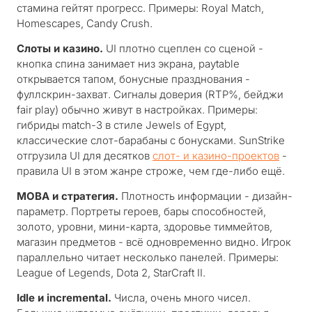
стамина гейтят прогресс. Примеры: Royal Match,
Homescapes, Candy Crush.
Слоты и казино.
UI плотно сцеплен со сценой -
кнопка спина занимает низ экрана, paytable
открывается тапом, бонусные празднования -
фуллскрин-захват. Сигналы доверия (RTP%, бейджи
fair play) обычно живут в настройках. Примеры:
гибриды match-3 в стиле Jewels of Egypt,
классические слот-барабаны с бонусками. SunStrike
отгрузила UI для десятков
слот- и казино-проектов
-
правила UI в этом жанре строже, чем где-либо ещё.
MOBA и стратегия.
Плотность информации - дизайн-
параметр. Портреты героев, бары способностей,
золото, уровни, мини-карта, здоровье тиммейтов,
магазин предметов - всё одновременно видно. Игрок
параллельно читает несколько панелей. Примеры:
League of Legends, Dota 2, StarCraft II.
Idle и incremental.
Числа, очень много чисел.