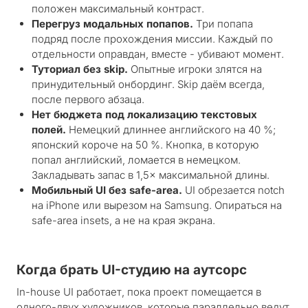
положен максимальный контраст.
Перегруз модальных попапов.
Три попапа
подряд после прохождения миссии. Каждый по
отдельности оправдан, вместе - убивают момент.
Туториал без skip.
Опытные игроки злятся на
принудительный онбординг. Skip даём всегда,
после первого абзаца.
Нет бюджета под локализацию текстовых
полей.
Немецкий длиннее английского на 40 %;
японский короче на 50 %. Кнопка, в которую
попал английский, ломается в немецком.
Закладывать запас в 1,5× максимальной длины.
Мобильный UI без safe-area.
UI обрезается notch
на iPhone или вырезом на Samsung. Опираться на
safe-area insets, а не на края экрана.
Когда брать UI-студию на аутсорс
In-house UI работает, пока проект помещается в
одного-двух художников, которые параллельно ведут