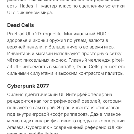
арты. Hades II - мастер-класс по сцеплению эстетики
UI с фикшеном мира.
Dead Cells
Pixel-art UI в 2D-roguelite. Минимальный HUD -
здоровье и иконки оружия по углам, валюта в
верхней панели, и больше ничего во время игры.
Инвентарь и магазин используют просторную сетку
чётких пиксельных иконок. Главный челлендж pixel-
art UI - читаемость в масштабе, Dead Cells решает его
сильными силуэтами и высоким контрастом палитры.
Cyberpunk 2077
Сильно диегетический UI. Интерфейс телефона
рендерится как голографический оверлей, которым
пользуется сам герой. Экран инвентаря стилизован
под внутриигровой «софт рипперов». Даже главное
меню сидит внутри фиктивного продукта корпорации
Arasaka. Cyberpunk - современный референс «UI как
воркшоп worldbuilding».