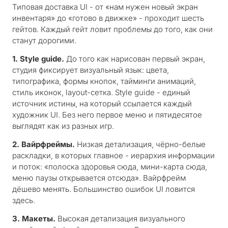
Типовая доставка UI - от «нам нужен новый экран
инвентаря» до «готово в движке» - проходит шесть
гейтов. Каждый гейт ловит проблемы до того, как они
станут дорогими.
1. Style guide.
До того как нарисован первый экран,
студия фиксирует визуальный язык: цвета,
типографика, формы кнопок, тайминги анимаций,
стиль иконок, layout-сетка. Style guide - единый
источник истины, на который ссылается каждый
художник UI. Без него первое меню и пятидесятое
выглядят как из разных игр.
2. Вайрфреймы.
Низкая детализация, чёрно-белые
раскладки, в которых главное - иерархия информации
и поток: «полоска здоровья сюда, мини-карта сюда,
меню паузы открывается отсюда». Вайрфрейм
дёшево менять. Большинство ошибок UI ловится
здесь.
3. Макеты.
Высокая детализация визуального