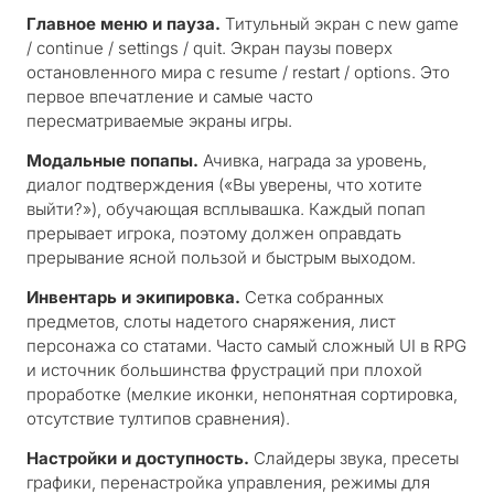
Главное меню и пауза.
Титульный экран с new game
/ continue / settings / quit. Экран паузы поверх
остановленного мира с resume / restart / options. Это
первое впечатление и самые часто
пересматриваемые экраны игры.
Модальные попапы.
Ачивка, награда за уровень,
диалог подтверждения («Вы уверены, что хотите
выйти?»), обучающая всплывашка. Каждый попап
прерывает игрока, поэтому должен оправдать
прерывание ясной пользой и быстрым выходом.
Инвентарь и экипировка.
Сетка собранных
предметов, слоты надетого снаряжения, лист
персонажа со статами. Часто самый сложный UI в RPG
и источник большинства фрустраций при плохой
проработке (мелкие иконки, непонятная сортировка,
отсутствие тултипов сравнения).
Настройки и доступность.
Слайдеры звука, пресеты
графики, перенастройка управления, режимы для