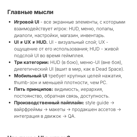
Главные мысли
Игровой UI
- все экранные элементы, с которыми
взаимодействует игрок: HUD, меню, попапы,
диалоги, настройки, магазин, инвентарь.
UI ≠ UX ≠ HUD.
UI - визуальный слой; UX -
ощущение от его использования; HUD - живой
подслой UI во время геймплея.
Три категории:
HUD (в бою), меню-UI (вне боя),
диегетический UI (вшит в мир, как в Dead Space).
Мобильный UI
требует крупных целей нажатия,
thumb-зон и меньшей плотности, чем PC.
Пять принципов:
видимость, иерархия,
постоянство, обратная связь, доступность.
Производственный пайплайн:
style guide →
вайрфреймы → макеты → продакшен ассетов →
интеграция в движок → QA.