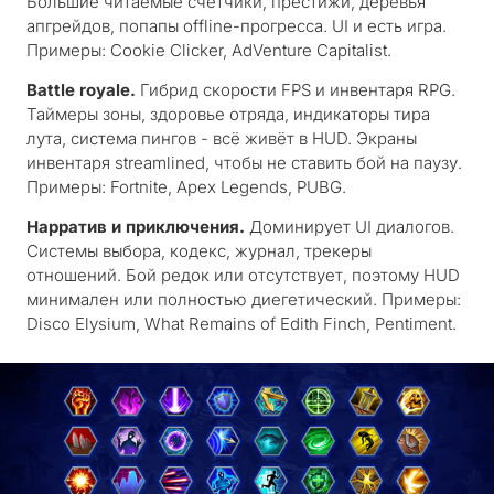
Большие читаемые счётчики, престижи, деревья
апгрейдов, попапы offline-прогресса. UI и есть игра.
Примеры: Cookie Clicker, AdVenture Capitalist.
Battle royale.
Гибрид скорости FPS и инвентаря RPG.
Таймеры зоны, здоровье отряда, индикаторы тира
лута, система пингов - всё живёт в HUD. Экраны
инвентаря streamlined, чтобы не ставить бой на паузу.
Примеры: Fortnite, Apex Legends, PUBG.
Нарратив и приключения.
Доминирует UI диалогов.
Системы выбора, кодекс, журнал, трекеры
отношений. Бой редок или отсутствует, поэтому HUD
минимален или полностью диегетический. Примеры:
Disco Elysium, What Remains of Edith Finch, Pentiment.