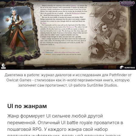
Диегетика в работе: журнал диалогов и исследования для Pathfinder от
Owlcat Games - стилизован как in-world пергаментная книга, которую
заполняет сам протагонист. UI-работа SunStrike Studios.
UI по жанрам
Жанр формирует UI сильнее любой другой
переменной. Отличный UI battle royale провалится в
пошаговой RPG. У каждого жанра свой набор
плотности информации, реальной площади экрана,