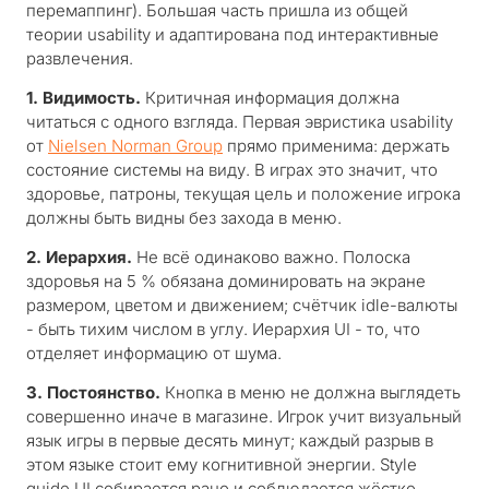
перемаппинг). Большая часть пришла из общей
теории usability и адаптирована под интерактивные
развлечения.
1. Видимость.
Критичная информация должна
читаться с одного взгляда. Первая эвристика usability
от
Nielsen Norman Group
прямо применима: держать
состояние системы на виду. В играх это значит, что
здоровье, патроны, текущая цель и положение игрока
должны быть видны без захода в меню.
2. Иерархия.
Не всё одинаково важно. Полоска
здоровья на 5 % обязана доминировать на экране
размером, цветом и движением; счётчик idle-валюты
- быть тихим числом в углу. Иерархия UI - то, что
отделяет информацию от шума.
3. Постоянство.
Кнопка в меню не должна выглядеть
совершенно иначе в магазине. Игрок учит визуальный
язык игры в первые десять минут; каждый разрыв в
этом языке стоит ему когнитивной энергии. Style
guide UI собирается рано и соблюдается жёстко.