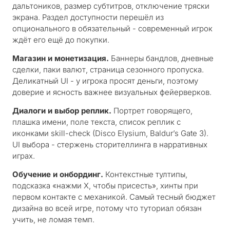
дальтоников, размер субтитров, отключение тряски
экрана. Раздел доступности перешёл из
опционального в обязательный - современный игрок
ждёт его ещё до покупки.
Магазин и монетизация.
Баннеры бандлов, дневные
сделки, паки валют, страница сезонного пропуска.
Деликатный UI - у игрока просят деньги, поэтому
доверие и ясность важнее визуальных фейерверков.
Диалоги и выбор реплик.
Портрет говорящего,
плашка имени, поле текста, список реплик с
иконками skill-check (Disco Elysium, Baldur’s Gate 3).
UI выбора - стержень сторителлинга в нарративных
играх.
Обучение и онбординг.
Контекстные тултипы,
подсказка «нажми X, чтобы присесть», хинты при
первом контакте с механикой. Самый тесный бюджет
дизайна во всей игре, потому что туториал обязан
учить, не ломая темп.