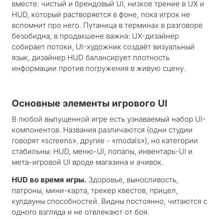
вместе: чистый и брендовый UI, низкое трение в UX и
HUD, который растворяется в фоне, пока игрок не
вспомнит про него. Путаница в терминах в разговоре
безобидна, в продакшене важна: UX-дизайнер
собирает потоки, UI-художник создаёт визуальный
язык, дизайнер HUD балансирует плотность
информации против погружения в живую сцену.
Основные элементы игрового UI
В любой выпущенной игре есть узнаваемый набор UI-
компонентов. Названия различаются (одни студии
говорят «screens», другие - «modals»), но категории
стабильны: HUD, меню-UI, попапы, инвентарь-UI и
мета-игровой UI вроде магазина и ачивок.
HUD во время игры.
Здоровье, выносливость,
патроны, мини-карта, трекер квестов, прицел,
кулдауны способностей. Видны постоянно, читаются с
одного взгляда и не отвлекают от боя.