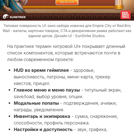
Типовая поверхность UI: окно набора новичка для Empire City от Red Brix
Wall - валюты, карточки товаров, CTA и декоративная рамка работают как
единое целое. Дизайн UI - SunStrike Studios.
На практике термин «игровой UI» покрывает длинный
список компонентов, которые встречаются почти в
любом современном проекте:
HUD во время геймплея
- здоровье,
выносливость, патроны, мини-карта, трекер
квестов, прицел.
Главное меню и меню паузы
- титульный экран,
save/load, выбор уровня, опции.
Модальные попапы
- подтверждения, ачивки,
награды, уведомления.
Инвентарь и экипировка
- сумка, снаряжение,
способности, профиль персонажа.
Настройки и доступность
- звук, графика,