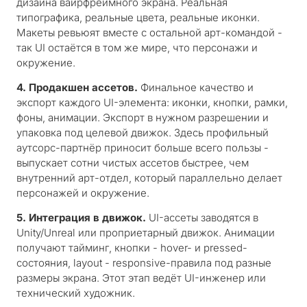
дизайна вайрфреймного экрана. Реальная
типографика, реальные цвета, реальные иконки.
Макеты ревьюят вместе с остальной арт-командой -
так UI остаётся в том же мире, что персонажи и
окружение.
4. Продакшен ассетов.
Финальное качество и
экспорт каждого UI-элемента: иконки, кнопки, рамки,
фоны, анимации. Экспорт в нужном разрешении и
упаковка под целевой движок. Здесь профильный
аутсорс-партнёр приносит больше всего пользы -
выпускает сотни чистых ассетов быстрее, чем
внутренний арт-отдел, который параллельно делает
персонажей и окружение.
5. Интеграция в движок.
UI-ассеты заводятся в
Unity/Unreal или проприетарный движок. Анимации
получают тайминг, кнопки - hover- и pressed-
состояния, layout - responsive-правила под разные
размеры экрана. Этот этап ведёт UI-инженер или
технический художник.