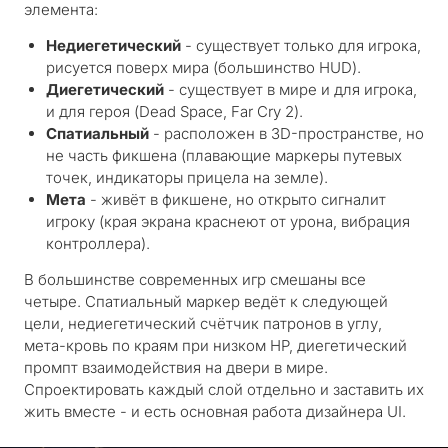
элемента:
Недиегетический
- существует только для игрока,
рисуется поверх мира (большинство HUD).
Диегетический
- существует в мире и для игрока,
и для героя (Dead Space, Far Cry 2).
Спатиальный
- расположен в 3D-пространстве, но
не часть фикшена (плавающие маркеры путевых
точек, индикаторы прицела на земле).
Мета
- живёт в фикшене, но открыто сигналит
игроку (края экрана краснеют от урона, вибрация
контроллера).
В большинстве современных игр смешаны все
четыре. Спатиальный маркер ведёт к следующей
цели, недиегетический счётчик патронов в углу,
мета-кровь по краям при низком HP, диегетический
промпт взаимодействия на двери в мире.
Спроектировать каждый слой отдельно и заставить их
жить вместе - и есть основная работа дизайнера UI.