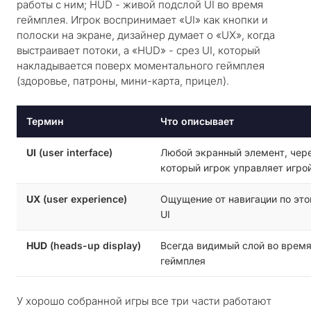
работы с ним; HUD - живой подслой UI во время
геймплея. Игрок воспринимает «UI» как кнопки и
полоски на экране, дизайнер думает о «UX», когда
выстраивает потоки, а «HUD» - срез UI, который
накладывается поверх моментального геймплея
(здоровье, патроны, мини-карта, прицел).
Термин
Что описывает
UI
(user interface)
Любой экранный элемент, чер
который игрок управляет игро
UX
(user experience)
Ощущение от навигации по эт
UI
HUD
(heads-up display)
Всегда видимый слой во врем
геймплея
У хорошо собранной игры все три части работают