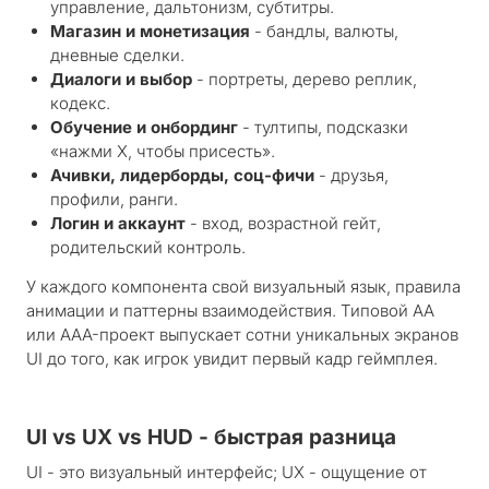
управление, дальтонизм, субтитры.
Магазин и монетизация
- бандлы, валюты,
дневные сделки.
Диалоги и выбор
- портреты, дерево реплик,
кодекс.
Обучение и онбординг
- тултипы, подсказки
«нажми X, чтобы присесть».
Ачивки, лидерборды, соц-фичи
- друзья,
профили, ранги.
Логин и аккаунт
- вход, возрастной гейт,
родительский контроль.
У каждого компонента свой визуальный язык, правила
анимации и паттерны взаимодействия. Типовой AA
или AAA-проект выпускает сотни уникальных экранов
UI до того, как игрок увидит первый кадр геймплея.
UI vs UX vs HUD - быстрая разница
UI - это визуальный интерфейс; UX - ощущение от