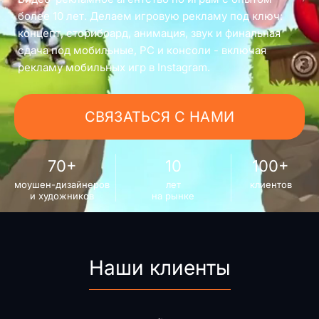
более 10 лет. Делаем игровую рекламу под ключ:
концепт, сторибоард, анимация, звук и финальная
сдача под мобильные, PC и консоли - включая
рекламу мобильных игр в Instagram.
СВЯЗАТЬСЯ С НАМИ
70+
10
100+
моушен-дизайнеров
лет
клиентов
и художников
на рынке
Наши клиенты