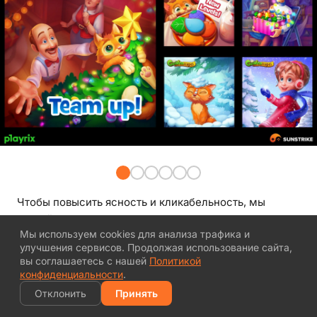
Чтобы повысить ясность и кликабельность, мы
создаём промо-арт и ключевые визуалы с упором на
Мы используем cookies для анализа трафика и
маркетинговую читаемость - сильную композицию,
улучшения сервисов. Продолжая использование сайта,
чистый контраст и единый визуальный язык по всей
вы соглашаетесь с нашей
Политикой
кампании. Sunstrike может сдавать полные
конфиденциальности
.
креативные сеты для видео-рекламы для игр
Отклонить
Принять
(баннеры в сторах, изображения для соцсетей,