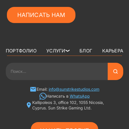
НАПИСАТЬ НАМ
ПОРТФОЛИО
УСЛУГИ
БЛОГ
КАРЬЕРА
❯
3D АРТ ДЛЯ ИГР
2D АРТ ДЛЯ ИГР
ГРАФИКА ДЛЯ СЛОТОВ
Email:
info@sunstrikestudios.com
Написать в
WhatsApp
Kallipoleos 3, office 102, 1055 Nicosia,
3D ПЕРСОНАЖИ
Cyprus. Sun Strike Gaming Ltd.
2D ПЕРСОНАЖИ