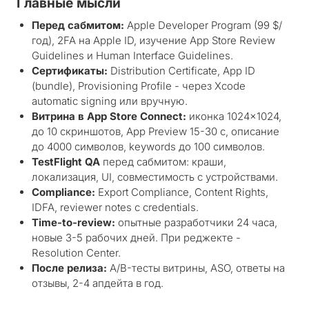
Главные мысли
Перед сабмитом:
Apple Developer Program (99 $/
год), 2FA на Apple ID, изучение App Store Review
Guidelines и Human Interface Guidelines.
Сертификаты:
Distribution Certificate, App ID
(bundle), Provisioning Profile - через Xcode
automatic signing или вручную.
Витрина в App Store Connect:
иконка 1024×1024,
до 10 скриншотов, App Preview 15-30 с, описание
до 4000 символов, keywords до 100 символов.
TestFlight QA
перед сабмитом: краши,
локализация, UI, совместимость с устройствами.
Compliance:
Export Compliance, Content Rights,
IDFA, reviewer notes с credentials.
Time-to-review:
опытные разработчики 24 часа,
новые 3-5 рабочих дней. При реджекте -
Resolution Center.
После релиза:
A/B-тесты витрины, ASO, ответы на
отзывы, 2-4 апдейта в год.