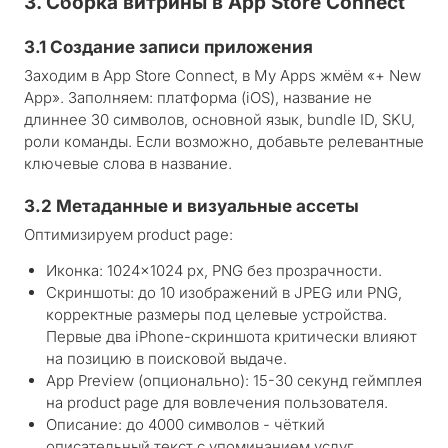
3. Сборка витрины в App Store Connect
3.1 Создание записи приложения
Заходим в App Store Connect, в My Apps жмём «+ New
App». Заполняем: платформа (iOS), название не
длиннее 30 символов, основной язык, bundle ID, SKU,
роли команды. Если возможно, добавьте релевантные
ключевые слова в название.
3.2 Метаданные и визуальные ассеты
Оптимизируем product page:
Иконка: 1024×1024 px, PNG без прозрачности.
Скриншоты: до 10 изображений в JPEG или PNG,
корректные размеры под целевые устройства.
Первые два iPhone-скриншота критически влияют
на позицию в поисковой выдаче.
App Preview (опционально): 15-30 секунд геймплея
на product page для вовлечения пользователя.
Описание: до 4000 символов - чёткий
описательный текст с упоминанием услуг.