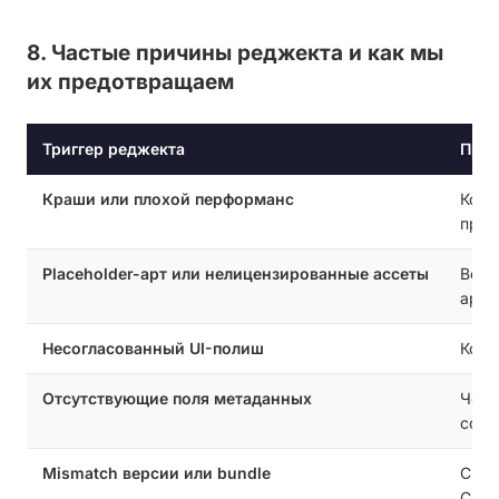
8. Частые причины реджекта и как мы
их предотвращаем
Триггер реджекта
Прев
Краши или плохой перформанс
Комп
проф
Placeholder-арт или нелицензированные ассеты
Все 
арт
Несогласованный UI-полиш
Конс
Отсутствующие поля метаданных
Чётки
comp
Mismatch версии или bundle
CI-п
Conn