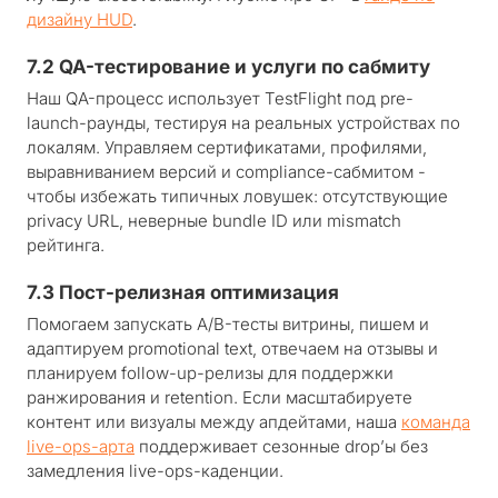
дизайну HUD
.
7.2 QA-тестирование и услуги по сабмиту
Наш QA-процесс использует TestFlight под pre-
launch-раунды, тестируя на реальных устройствах по
локалям. Управляем сертификатами, профилями,
выравниванием версий и compliance-сабмитом -
чтобы избежать типичных ловушек: отсутствующие
privacy URL, неверные bundle ID или mismatch
рейтинга.
7.3 Пост-релизная оптимизация
Помогаем запускать A/B-тесты витрины, пишем и
адаптируем promotional text, отвечаем на отзывы и
планируем follow-up-релизы для поддержки
ранжирования и retention. Если масштабируете
контент или визуалы между апдейтами, наша
команда
live-ops-арта
поддерживает сезонные drop’ы без
замедления live-ops-каденции.