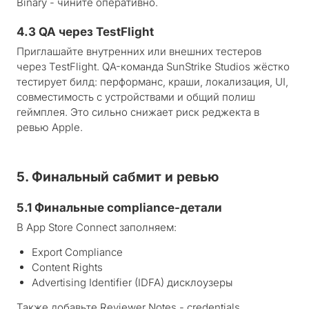
Binary - чините оперативно.
4.3 QA через TestFlight
Приглашайте внутренних или внешних тестеров
через TestFlight. QA-команда SunStrike Studios жёстко
тестирует билд: перформанс, краши, локализация, UI,
совместимость с устройствами и общий полиш
геймплея. Это сильно снижает риск реджекта в
ревью Apple.
5. Финальный сабмит и ревью
5.1 Финальные compliance-детали
В App Store Connect заполняем:
Export Compliance
Content Rights
Advertising Identifier (IDFA) дисклоузеры
Также добавьте Reviewer Notes - credentials,