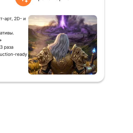
т-арт, 2D- и
ативы.
+
3 раза
uction-ready