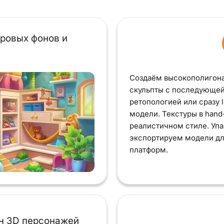
гровых фонов и
Создаём высокополигон
скульпты с последующе
ретопологией или сразу 
модели. Текстуры в hand
реалистичном стиле. Уп
экспортируем модели дл
платформ.
н 3D персонажей