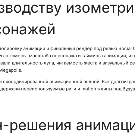
зводству изометр
сонажей
полировку анимации и финальный рендер под ревью Social 
угла камеры, масштаба персонажа и тайминга анимации, и
вали длительность лупа, читаемость жеста и визуальный р
egapolis.
ти скоординированной анимационной волной. Как долгоигр
 держали переиспользуемые риги и motion-клипы под буд
н-решения анимаци