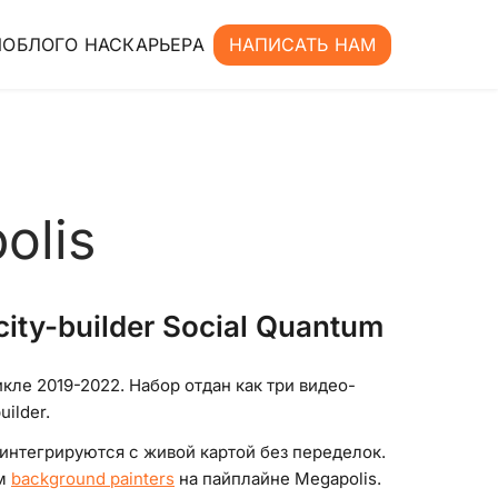
ИО
БЛОГ
О НАС
КАРЬЕРА
НАПИСАТЬ НАМ
olis
ty-builder Social Quantum
кле 2019-2022. Набор отдан как три видео-
ilder.
интегрируются с живой картой без переделок.
ом
background painters
на пайплайне Megapolis.