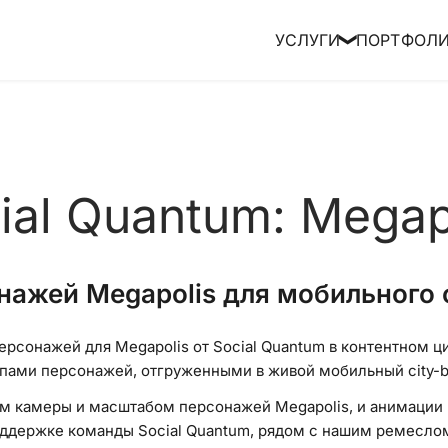
УСЛУГИ
ПОРТФОЛ
❯
ial Quantum: Megap
жей Megapolis для мобильного ci
ерсонажей для Megapolis от Social Quantum в контентном ци
ами персонажей, отгруженными в живой мобильный city-bu
м камеры и масштабом персонажей Megapolis, и анимации 
оддержке команды Social Quantum, рядом с нашим ремесл