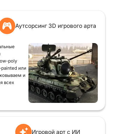
Аутсорсинг 3D игрового арта
альные
й
low-poly
-painted или
аковываем и
я всех
Игровой арт с ИИ