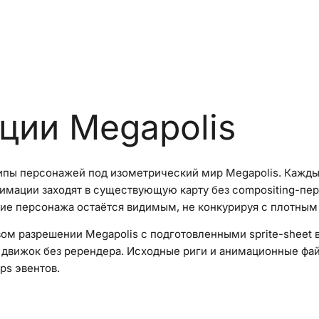
ции Megapolis
пы персонажей под изометрический мир Megapolis. Кажды
нимации заходят в существующую карту без compositing-пер
ние персонажа остаётся видимым, не конкурируя с плотны
ом разрешении Megapolis с подготовленными sprite-sheet 
 в движок без ререндера. Исходные риги и анимационные 
ps эвентов.