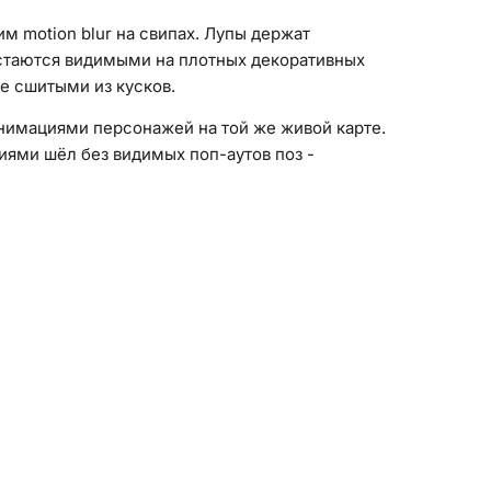
м motion blur на свипах. Лупы держат
 остаются видимыми на плотных декоративных
не сшитыми из кусков.
анимациями персонажей на той же живой карте.
ями шёл без видимых поп-аутов поз -