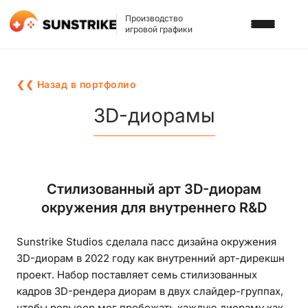
Производство
игровой графики
УСЛУГИ
❮❮ Назад в портфолио
3D АРТ ДЛЯ ИГР
ПОРТФОЛИО
3D-диорамы
2D АРТ ДЛЯ ИГР
БЛОГ
ГРАФИКА ДЛЯ СЛОТОВ
О НАС
Стилизованный арт 3D-диорам
3D ПЕРСОНАЖИ
окружения для внутреннего R&D
КАРЬЕРА
2D ПЕРСОНАЖИ
Sunstrike Studios сделала пасс дизайна окружения
ИГРОВАЯ РЕКЛАМА
НАПИСАТЬ НАМ
3D-диорам в 2022 году как внутренний арт-дирекшн
ФОНЫ И ЛОКАЦИИ
проект. Набор поставляет семь стилизованных
кадров 3D-рендера диорам в двух слайдер-группах,
ИГРОВОЙ АРТ С ИИ
чтобы ревьюер мог пробежать каждую диораму как