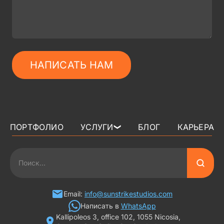
НАПИСАТЬ НАМ
ПОРТФОЛИО
УСЛУГИ
БЛОГ
КАРЬЕРА
❯
3D АРТ ДЛЯ ИГР
2D АРТ ДЛЯ ИГР
ГРАФИКА ДЛЯ СЛОТОВ
Email:
info@sunstrikestudios.com
Написать в
WhatsApp
Kallipoleos 3, office 102, 1055 Nicosia,
3D ПЕРСОНАЖИ