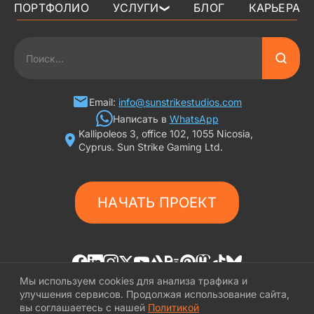
ПОРТФОЛИО
УСЛУГИ
БЛОГ
КАРЬЕРА
❯
3D АРТ ДЛЯ ИГР
2D АРТ ДЛЯ ИГР
ГРАФИКА ДЛЯ СЛОТОВ
Email:
info@sunstrikestudios.com
Написать в
WhatsApp
Kallipoleos 3, office 102, 1055 Nicosia,
3D ПЕРСОНАЖИ
Cyprus. Sun Strike Gaming Ltd.
2D ПЕРСОНАЖИ
НАЧАТЬ ПРОЕКТ
ИГРОВАЯ РЕКЛАМА
ФОНЫ И ЛОКАЦИИ
ИГРОВОЙ АРТ С ИИ
Мы используем cookies для анализа трафика и
улучшения сервисов. Продолжая использование сайта,
вы соглашаетесь с нашей
Политикой
© «SunStrike Studios» 2016-2026