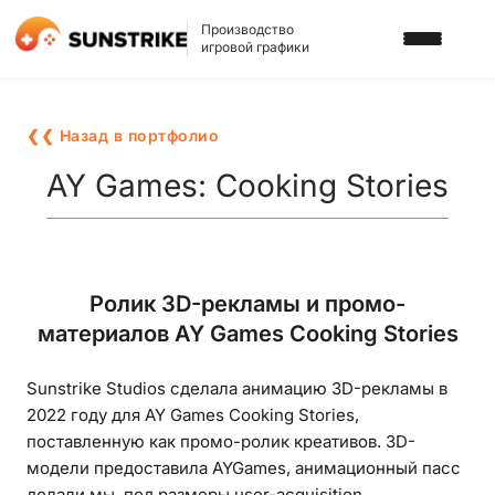
Производство
игровой графики
УСЛУГИ
❮❮ Назад в портфолио
3D АРТ ДЛЯ ИГР
ПОРТФОЛИО
AY Games: Cooking Stories
2D АРТ ДЛЯ ИГР
БЛОГ
ГРАФИКА ДЛЯ СЛОТОВ
О НАС
Ролик 3D-рекламы и промо-
3D ПЕРСОНАЖИ
материалов AY Games Cooking Stories
КАРЬЕРА
2D ПЕРСОНАЖИ
Sunstrike Studios сделала анимацию 3D-рекламы в
ИГРОВАЯ РЕКЛАМА
НАПИСАТЬ НАМ
2022 году для AY Games Cooking Stories,
ФОНЫ И ЛОКАЦИИ
поставленную как промо-ролик креативов. 3D-
модели предоставила AYGames, анимационный пасс
ИГРОВОЙ АРТ С ИИ
делали мы, под размеры user-acquisition