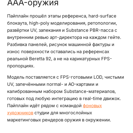
AAA-оружия
Пайплайн прошёл этапы референса, hard-surface
блокаута, high-poly моделирования, ретопологии,
развёртки UV, запекания и Substance PBR-пасса с
внутренним ревью арт-директора на каждом гейте.
Разбивка панелей, рисунок машинной фактуры и
износ поверхности оставались на референсах
реальной Beretta 92, а не на карикатурных FPS-
пропорциях.
Модель поставляется с FPS-готовыми LOD, чистыми
UV, запечёнными normal- и AO-картами и
калиброванным набором Substance-материалов,
готовых под любую интеграцию в real-time движок.
Пайплайн идёт рядом с командой
фоновых
художников
студии для многослойных
маркетинговых рендеров оружия в окружении.