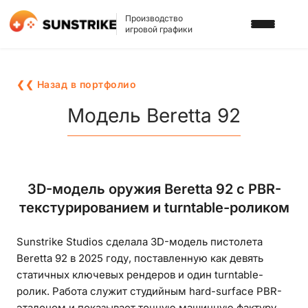
Производство
игровой графики
УСЛУГИ
❮❮ Назад в портфолио
3D АРТ ДЛЯ ИГР
ПОРТФОЛИО
Модель Beretta 92
2D АРТ ДЛЯ ИГР
БЛОГ
ГРАФИКА ДЛЯ СЛОТОВ
О НАС
3D-модель оружия Beretta 92 с PBR-
3D ПЕРСОНАЖИ
текстурированием и turntable-роликом
КАРЬЕРА
2D ПЕРСОНАЖИ
Sunstrike Studios сделала 3D-модель пистолета
ИГРОВАЯ РЕКЛАМА
НАПИСАТЬ НАМ
Beretta 92 в 2025 году, поставленную как девять
ФОНЫ И ЛОКАЦИИ
статичных ключевых рендеров и один turntable-
ролик. Работа служит студийным hard-surface PBR-
ИГРОВОЙ АРТ С ИИ
эталоном и показывает точную машинную фактуру,