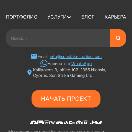
ПОРТФОЛИО
УСЛУГИ
БЛОГ
КАРЬЕРА
❯
3D АРТ ДЛЯ ИГР
2D АРТ ДЛЯ ИГР
ГРАФИКА ДЛЯ СЛОТОВ
Email:
info@sunstrikestudios.com
Написать в
WhatsApp
Kallipoleos 3, office 102, 1055 Nicosia,
3D ПЕРСОНАЖИ
Cyprus. Sun Strike Gaming Ltd.
2D ПЕРСОНАЖИ
НАЧАТЬ ПРОЕКТ
ИГРОВАЯ РЕКЛАМА
ФОНЫ И ЛОКАЦИИ
ИГРОВОЙ АРТ С ИИ
Мы используем cookies для анализа трафика и