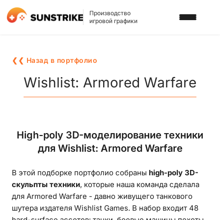
Производство
игровой графики
УСЛУГИ
❮❮ Назад в портфолио
3D АРТ ДЛЯ ИГР
ПОРТФОЛИО
Wishlist: Armored Warfare
2D АРТ ДЛЯ ИГР
БЛОГ
ГРАФИКА ДЛЯ СЛОТОВ
О НАС
High-poly 3D-моделирование техники
3D ПЕРСОНАЖИ
для Wishlist: Armored Warfare
КАРЬЕРА
2D ПЕРСОНАЖИ
В этой подборке портфолио собраны
high-poly 3D-
ИГРОВАЯ РЕКЛАМА
НАПИСАТЬ НАМ
скульпты техники
, которые наша команда сделала
ФОНЫ И ЛОКАЦИИ
для
Armored Warfare
- давно живущего танкового
шутера издателя Wishlist Games. В набор входит 48
ИГРОВОЙ АРТ С ИИ
hard-surface ассетов: танки, боевые машины пехоты