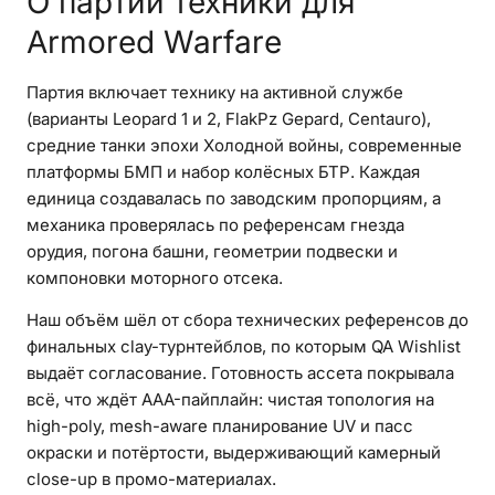
О партии техники для
Armored Warfare
Партия включает технику на активной службе
(варианты Leopard 1 и 2, FlakPz Gepard, Centauro),
средние танки эпохи Холодной войны, современные
платформы БМП и набор колёсных БТР. Каждая
единица создавалась по заводским пропорциям, а
механика проверялась по референсам гнезда
орудия, погона башни, геометрии подвески и
компоновки моторного отсека.
Наш объём шёл от сбора технических референсов до
финальных clay-турнтейблов, по которым QA Wishlist
выдаёт согласование. Готовность ассета покрывала
всё, что ждёт AAA-пайплайн: чистая топология на
high-poly, mesh-aware планирование UV и пасс
окраски и потёртости, выдерживающий камерный
close-up в промо-материалах.