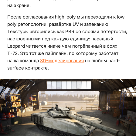
на экране.
После согласования high-poly мы переходили к low-
poly ретопологии, развёртке UV и запеканию.
Текстуры авторились как PBR со слоями потёртости,
настроенными под каждую единицу: парадный
Leopard читается иначе чем потрёпанный в боях
Т-72. Это тот же пайплайн, по которому работает
наша команда
3D-моделирования
на любом hard-
surface контракте.