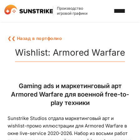
Производство
игровой графики
УСЛУГИ
❮❮ Назад в портфолио
3D АРТ ДЛЯ ИГР
ПОРТФОЛИО
Wishlist: Armored Warfare
2D АРТ ДЛЯ ИГР
БЛОГ
ГРАФИКА ДЛЯ СЛОТОВ
О НАС
Gaming ads и маркетинговый арт
3D ПЕРСОНАЖИ
Armored Warfare для военной free-to-
КАРЬЕРА
2D ПЕРСОНАЖИ
play техники
ИГРОВАЯ РЕКЛАМА
НАПИСАТЬ НАМ
Sunstrike Studios отдала маркетинговый арт и
ФОНЫ И ЛОКАЦИИ
wishlist-промо иллюстрации для Armored Warfare в
окне live-service 2020-2026. Набор из восьми работ
ИГРОВОЙ АРТ С ИИ