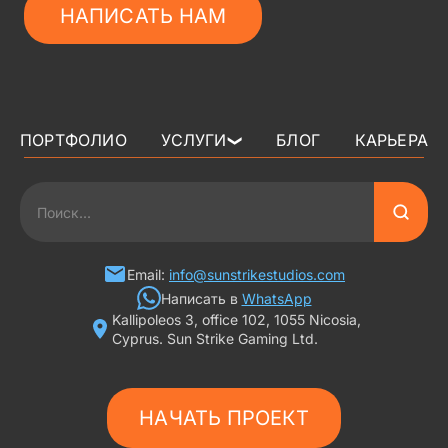
НАПИСАТЬ НАМ
ПОРТФОЛИО
УСЛУГИ
БЛОГ
КАРЬЕРА
❯
3D АРТ ДЛЯ ИГР
2D АРТ ДЛЯ ИГР
ГРАФИКА ДЛЯ СЛОТОВ
Email:
info@sunstrikestudios.com
Написать в
WhatsApp
Kallipoleos 3, office 102, 1055 Nicosia,
3D ПЕРСОНАЖИ
Cyprus. Sun Strike Gaming Ltd.
2D ПЕРСОНАЖИ
НАЧАТЬ ПРОЕКТ
ИГРОВАЯ РЕКЛАМА