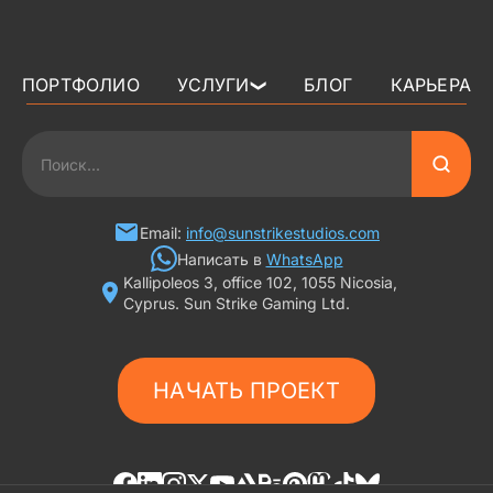
ПОРТФОЛИО
УСЛУГИ
БЛОГ
КАРЬЕРА
❯
3D АРТ ДЛЯ ИГР
2D АРТ ДЛЯ ИГР
ГРАФИКА ДЛЯ СЛОТОВ
Email:
info@sunstrikestudios.com
Написать в
WhatsApp
Kallipoleos 3, office 102, 1055 Nicosia,
3D ПЕРСОНАЖИ
Cyprus. Sun Strike Gaming Ltd.
2D ПЕРСОНАЖИ
НАЧАТЬ ПРОЕКТ
ИГРОВАЯ РЕКЛАМА
ФОНЫ И ЛОКАЦИИ