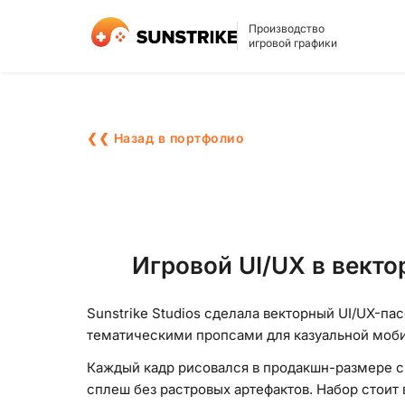
Производство
игровой графики
❮❮ Назад в портфолио
Игровой UI/UX в вект
Sunstrike Studios сделала векторный UI/UX-па
тематическими пропсами для казуальной моб
Каждый кадр рисовался в продакшн-размере с
сплеш без растровых артефактов. Набор стоит