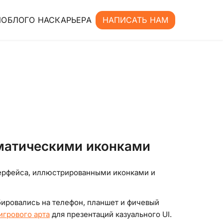
ИО
БЛОГ
О НАС
КАРЬЕРА
НАПИСАТЬ НАМ
ематическими иконками
нтерфейса, иллюстрированными иконками и
ировались на телефон, планшет и фичевый
игрового арта
для презентаций казуального UI.