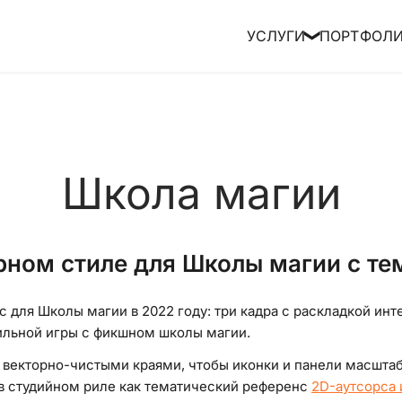
УСЛУГИ
ПОРТФОЛ
❯
Школа магии
орном стиле для Школы магии с т
сс для Школы магии в 2022 году: три кадра с раскладкой и
ильной игры с фикшном школы магии.
 векторно-чистыми краями, чтобы иконки и панели масштаб
 в студийном риле как тематический референс
2D-аутсорса 