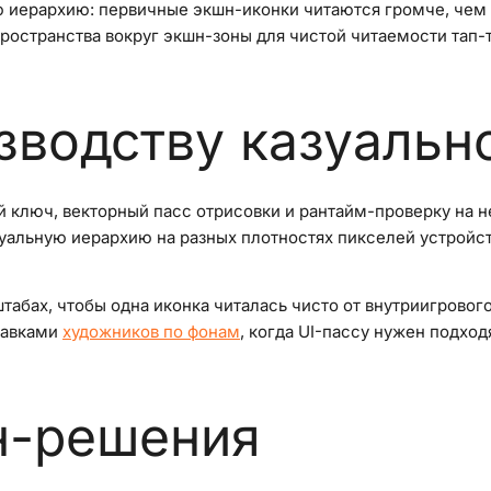
 иерархию: первичные экшн-иконки читаются громче, чем 
ространства вокруг экшн-зоны для чистой читаемости тап-т
зводству казуально
 ключ, векторный пасс отрисовки и рантайм-проверку на 
зуальную иерархию на разных плотностях пикселей устройст
табах, чтобы одна иконка читалась чисто от внутриигрово
тавками
художников по фонам
, когда UI-пассу нужен подхо
н-решения