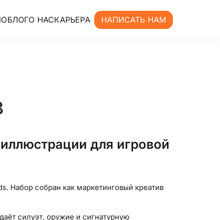
ИО
БЛОГ
О НАС
КАРЬЕРА
НАПИСАТЬ НАМ
в
 иллюстрации для игровой
ds. Набор собран как маркетинговый креатив
одаёт силуэт, оружие и сигнатурную