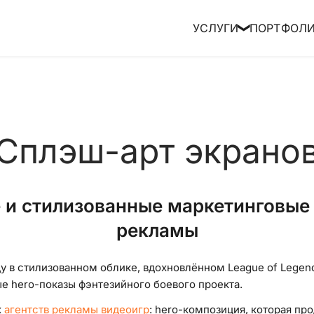
УСЛУГИ
ПОРТФОЛ
❯
Сплэш-арт экрано
e и стилизованные маркетинговые
рекламы
у в стилизованном облике, вдохновлённом League of Legen
е hero-показы фэнтезийного боевого проекта.
х
агентств рекламы видеоигр
: hero-композиция, которая пр