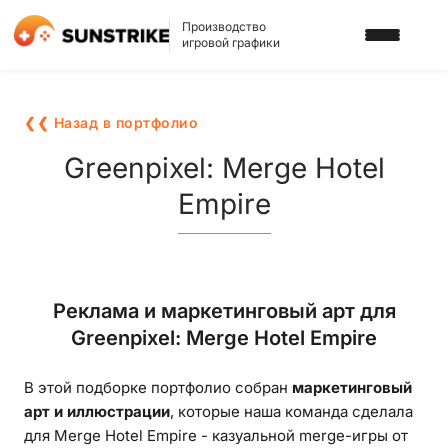
Производство
игровой графики
УСЛУГИ
❮❮ Назад в портфолио
3D АРТ ДЛЯ ИГР
ПОРТФОЛИО
Greenpixel: Merge Hotel
2D АРТ ДЛЯ ИГР
Empire
БЛОГ
ГРАФИКА ДЛЯ СЛОТОВ
О НАС
3D ПЕРСОНАЖИ
КАРЬЕРА
Реклама и маркетинговый арт для
2D ПЕРСОНАЖИ
Greenpixel: Merge Hotel Empire
ИГРОВАЯ РЕКЛАМА
НАПИСАТЬ НАМ
В этой подборке портфолио собран
маркетинговый
ФОНЫ И ЛОКАЦИИ
арт и иллюстрации
, которые наша команда сделала
ИГРОВОЙ АРТ С ИИ
для
Merge Hotel Empire
- казуальной merge-игры от