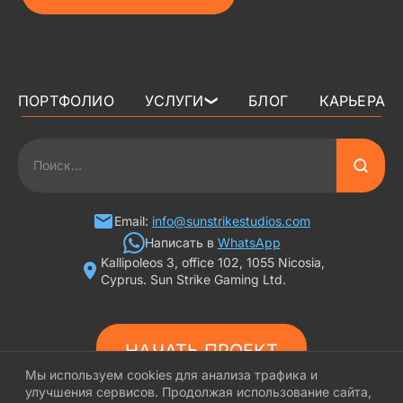
ПОРТФОЛИО
УСЛУГИ
БЛОГ
КАРЬЕРА
❯
3D АРТ ДЛЯ ИГР
2D АРТ ДЛЯ ИГР
ГРАФИКА ДЛЯ СЛОТОВ
Email:
info@sunstrikestudios.com
Написать в
WhatsApp
Kallipoleos 3, office 102, 1055 Nicosia,
3D ПЕРСОНАЖИ
Cyprus. Sun Strike Gaming Ltd.
2D ПЕРСОНАЖИ
НАЧАТЬ ПРОЕКТ
ИГРОВАЯ РЕКЛАМА
Мы используем cookies для анализа трафика и
улучшения сервисов. Продолжая использование сайта,
ФОНЫ И ЛОКАЦИИ