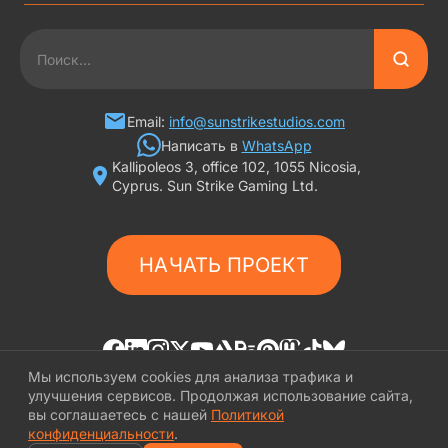
3D АРТ ДЛЯ ИГР
2D АРТ ДЛЯ ИГР
ГРАФИКА ДЛЯ СЛОТОВ
Email:
info@sunstrikestudios.com
Написать в
WhatsApp
Kallipoleos 3, office 102, 1055 Nicosia,
3D ПЕРСОНАЖИ
Cyprus. Sun Strike Gaming Ltd.
2D ПЕРСОНАЖИ
НАЧАТЬ ПРОЕКТ
ИГРОВАЯ РЕКЛАМА
ФОНЫ И ЛОКАЦИИ
ИГРОВОЙ АРТ С ИИ
Мы используем cookies для анализа трафика и
улучшения сервисов. Продолжая использование сайта,
вы соглашаетесь с нашей
Политикой
© «SunStrike Studios» 2016-2026
конфиденциальности
.
Политика конфиденциальности