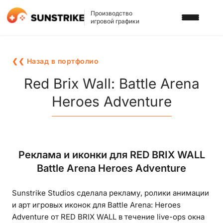
Производство
игровой графики
УСЛУГИ
❮❮ Назад в портфолио
3D АРТ ДЛЯ ИГР
ПОРТФОЛИО
Red Brix Wall: Battle Arena
2D АРТ ДЛЯ ИГР
Heroes Adventure
БЛОГ
ГРАФИКА ДЛЯ СЛОТОВ
О НАС
3D ПЕРСОНАЖИ
КАРЬЕРА
Реклама и иконки для RED BRIX WALL
2D ПЕРСОНАЖИ
Battle Arena Heroes Adventure
ИГРОВАЯ РЕКЛАМА
НАПИСАТЬ НАМ
Sunstrike Studios сделала рекламу, ролики анимации
ФОНЫ И ЛОКАЦИИ
и арт игровых иконок для Battle Arena: Heroes
ИГРОВОЙ АРТ С ИИ
Adventure от RED BRIX WALL в течение live-ops окна