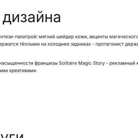
 дизайна
нтези-палитрой: мягкий шейдер кожи, акценты магическог
ржатся тёплыми на холоднее задниках - протагонист держи
насыщенности франшизы Solitaire Magic Story - рекламный
ыми креативами.
уги