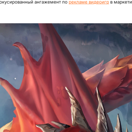
фокусированный ангажемент по
рекламе видеоигр
в маркети