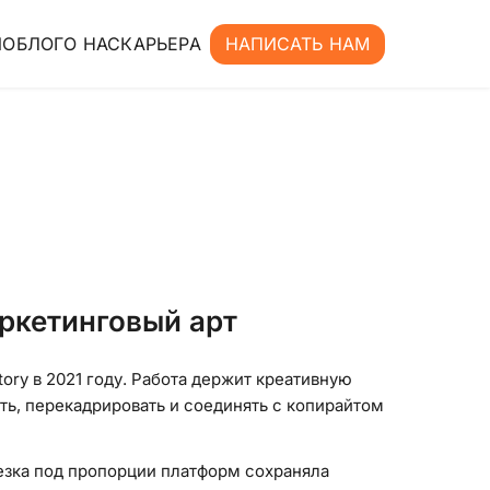
ИО
БЛОГ
О НАС
КАРЬЕРА
НАПИСАТЬ НАМ
аркетинговый арт
ory в 2021 году. Работа держит креативную
ь, перекадрировать и соединять с копирайтом
езка под пропорции платформ сохраняла