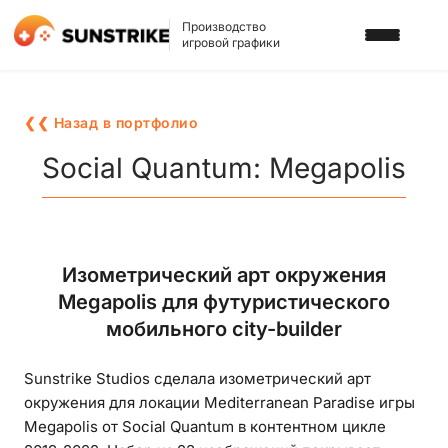
Производство
игровой графики
УСЛУГИ
❮❮ Назад в портфолио
3D АРТ ДЛЯ ИГР
ПОРТФОЛИО
Social Quantum: Megapolis
2D АРТ ДЛЯ ИГР
БЛОГ
ГРАФИКА ДЛЯ СЛОТОВ
О НАС
Изометрический арт окружения
3D ПЕРСОНАЖИ
Megapolis для футуристического
КАРЬЕРА
2D ПЕРСОНАЖИ
мобильного city-builder
ИГРОВАЯ РЕКЛАМА
НАПИСАТЬ НАМ
Sunstrike Studios сделала изометрический арт
ФОНЫ И ЛОКАЦИИ
окружения для локации Mediterranean Paradise игры
Megapolis от Social Quantum в контентном цикле
ИГРОВОЙ АРТ С ИИ