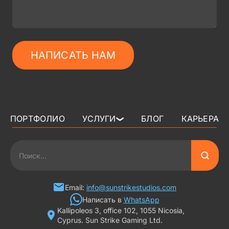
НАПИСАТЬ НАМ
ПОРТФОЛИО
УСЛУГИ
БЛОГ
КАРЬЕРА
❯
3D АРТ ДЛЯ ИГР
2D АРТ ДЛЯ ИГР
ГРАФИКА ДЛЯ СЛОТОВ
Email:
info@sunstrikestudios.com
Написать в
WhatsApp
Kallipoleos 3, office 102, 1055 Nicosia,
3D ПЕРСОНАЖИ
Cyprus. Sun Strike Gaming Ltd.