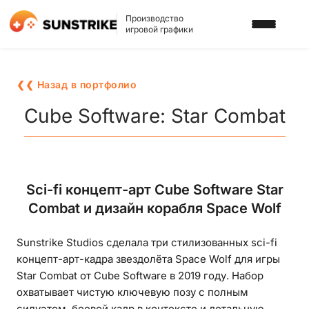
Производство
игровой графики
УСЛУГИ
❮❮ Назад в портфолио
3D АРТ ДЛЯ ИГР
ПОРТФОЛИО
Cube Software: Star Combat
2D АРТ ДЛЯ ИГР
БЛОГ
ГРАФИКА ДЛЯ СЛОТОВ
О НАС
Sci-fi концепт-арт Cube Software Star
3D ПЕРСОНАЖИ
Combat и дизайн корабля Space Wolf
КАРЬЕРА
2D ПЕРСОНАЖИ
Sunstrike Studios сделала три стилизованных sci-fi
ИГРОВАЯ РЕКЛАМА
НАПИСАТЬ НАМ
концепт-арт-кадра звездолёта Space Wolf для игры
ФОНЫ И ЛОКАЦИИ
Star Combat от Cube Software в 2019 году. Набор
охватывает чистую ключевую позу с полным
ИГРОВОЙ АРТ С ИИ
силуэтом, боевой кадр в контексте и детальную