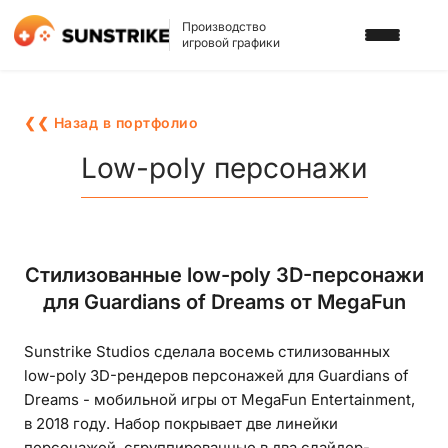
Производство
игровой графики
УСЛУГИ
❮❮ Назад в портфолио
3D АРТ ДЛЯ ИГР
ПОРТФОЛИО
Low-poly персонажи
2D АРТ ДЛЯ ИГР
БЛОГ
ГРАФИКА ДЛЯ СЛОТОВ
О НАС
Стилизованные low-poly 3D-персонажи
3D ПЕРСОНАЖИ
для Guardians of Dreams от MegaFun
КАРЬЕРА
2D ПЕРСОНАЖИ
Sunstrike Studios сделала восемь стилизованных
ИГРОВАЯ РЕКЛАМА
НАПИСАТЬ НАМ
low-poly 3D-рендеров персонажей для Guardians of
ФОНЫ И ЛОКАЦИИ
Dreams - мобильной игры от MegaFun Entertainment,
в 2018 году. Набор покрывает две линейки
ИГРОВОЙ АРТ С ИИ
персонажей, сгруппированные в два слайдер-