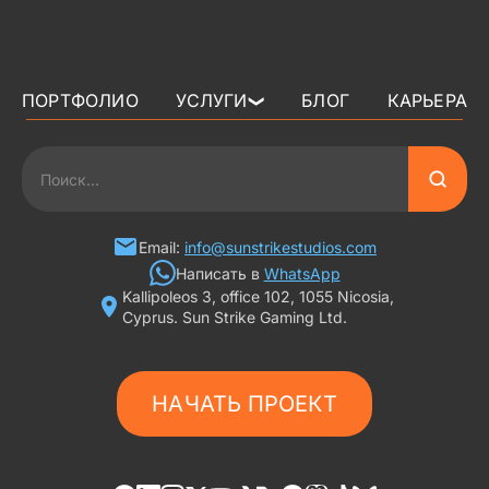
ПОРТФОЛИО
УСЛУГИ
БЛОГ
КАРЬЕРА
❯
3D АРТ ДЛЯ ИГР
2D АРТ ДЛЯ ИГР
ГРАФИКА ДЛЯ СЛОТОВ
Email:
info@sunstrikestudios.com
Написать в
WhatsApp
Kallipoleos 3, office 102, 1055 Nicosia,
3D ПЕРСОНАЖИ
Cyprus. Sun Strike Gaming Ltd.
2D ПЕРСОНАЖИ
НАЧАТЬ ПРОЕКТ
ИГРОВАЯ РЕКЛАМА
ФОНЫ И ЛОКАЦИИ