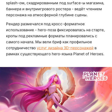
splash-ом, скадрированным под surface-ы магазина,
баннера и внутриигрового ростера - ведёт чтением
персонажа на атмосферной глубине сцены.
Рендер размечался под кросс-форматное
использование - hero-поза фиксировалась на старте,
кропы под рекламные форматы планировались с
самого начала. Мы вели бриф как профильное
сотрудничество
услуг дизайна 3D-персонажей
в
рамках существующего hero-языка Planet of Heroes.