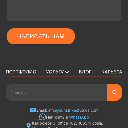
НАПИСАТЬ НАМ
ПОРТФОЛИО
УСЛУГИ
БЛОГ
КАРЬЕРА
❯
3D АРТ ДЛЯ ИГР
2D АРТ ДЛЯ ИГР
ГРАФИКА ДЛЯ СЛОТОВ
Email:
info@sunstrikestudios.com
Написать в
WhatsApp
Kallipoleos 3, office 102, 1055 Nicosia,
3D ПЕРСОНАЖИ