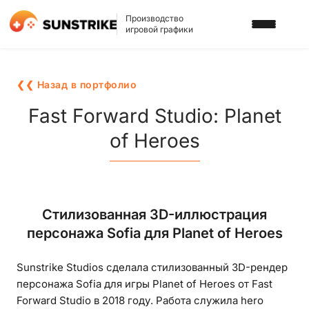
Производство
игровой графики
УСЛУГИ
❮❮ Назад в портфолио
3D АРТ ДЛЯ ИГР
ПОРТФОЛИО
Fast Forward Studio: Planet
2D АРТ ДЛЯ ИГР
of Heroes
БЛОГ
ГРАФИКА ДЛЯ СЛОТОВ
О НАС
3D ПЕРСОНАЖИ
КАРЬЕРА
Стилизованная 3D-иллюстрация
2D ПЕРСОНАЖИ
персонажа Sofia для Planet of Heroes
ИГРОВАЯ РЕКЛАМА
НАПИСАТЬ НАМ
Sunstrike Studios сделала стилизованный 3D-рендер
ФОНЫ И ЛОКАЦИИ
персонажа Sofia для игры Planet of Heroes от Fast
ИГРОВОЙ АРТ С ИИ
Forward Studio в 2018 году. Работа служила hero