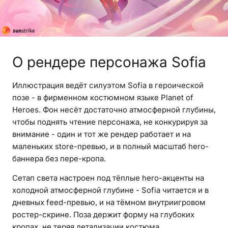
О рендере персонажа Sofia
Иллюстрация ведёт силуэтом Sofia в героической
позе - в фирменном костюмном языке Planet of
Heroes. Фон несёт достаточно атмосферной глубины,
чтобы поднять чтение персонажа, не конкурируя за
внимание - один и тот же рендер работает и на
маленьких store-превью, и в полный масштаб hero-
баннера без пере-кропа.
Сетап света настроен под тёплые hero-акценты на
холодной атмосферной глубине - Sofia читается и в
дневных feed-превью, и на тёмном внутриигровом
ростер-скрине. Поза держит форму на глубоких
кропах, не теряя детализации костюма.