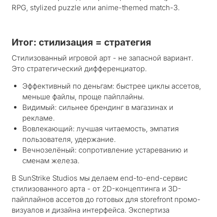
RPG
,
stylized puzzle
или
anime-themed match-3
.
Итог: стилизация = стратегия
Стилизованный игровой арт - не запасной вариант.
Это стратегический дифференциатор.
Эффективный по деньгам: быстрее циклы ассетов,
меньше файлы, проще пайплайны.
Видимый: сильнее брендинг в магазинах и
рекламе.
Вовлекающий: лучшая читаемость, эмпатия
пользователя, удержание.
Вечнозелёный: сопротивление устареванию и
сменам железа.
В SunStrike Studios мы делаем end-to-end-сервис
стилизованного арта - от 2D-концептинга и 3D-
пайплайнов ассетов до готовых для storefront промо-
визуалов и дизайна интерфейса. Экспертиза