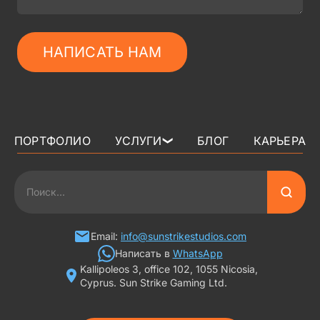
НАПИСАТЬ НАМ
ПОРТФОЛИО
УСЛУГИ
БЛОГ
КАРЬЕРА
❯
3D АРТ ДЛЯ ИГР
2D АРТ ДЛЯ ИГР
ГРАФИКА ДЛЯ СЛОТОВ
Email:
info@sunstrikestudios.com
Написать в
WhatsApp
Kallipoleos 3, office 102, 1055 Nicosia,
3D ПЕРСОНАЖИ
Cyprus. Sun Strike Gaming Ltd.
2D ПЕРСОНАЖИ