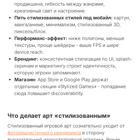
продакшена, гибкость между жанрами,
креативный свет и настроение.
Пять стилизованных стилей под мобайл:
картун,
манга/аниме, минимализм, стилизованный 3D,
пиксель/блок.
Перформанс-эффект:
ниже полигоны, меньше
текстуры, проще шейдеры - выше FPS и шире
device reach.
Брендинг:
консистентная стилизация по UI, splash-
скринам и маркетингу строит идентичность,
которую игроки запоминают.
Магазин:
App Store и Google Play держат
отдельные секции «Stylized Games» - попадание
сюда повышает discoverability.
Что делает арт «стилизованным»
Стилизованный игровой арт сознательно уходит от
фотореалистичного рендеринга
в сторону
выразительной иллюстративной эстетики. Яркие