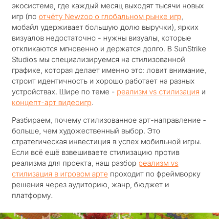
экосистеме, где каждый месяц выходят тысячи новых
игр (по
отчёту Newzoo о глобальном рынке игр
,
мобайл удерживает большую долю выручки), ярких
визуалов недостаточно - нужны визуалы, которые
откликаются мгновенно и держатся долго. В SunStrike
Studios мы специализируемся на стилизованной
графике, которая делает именно это: ловит внимание,
строит идентичность и хорошо работает на разных
устройствах. Шире по теме -
реализм vs стилизация
и
концепт-арт видеоигр
.
Разбираем, почему стилизованное арт-направление -
больше, чем художественный выбор. Это
стратегическая инвестиция в успех мобильной игры.
Если всё ещё взвешиваете стилизацию против
реализма для проекта, наш разбор
реализм vs
стилизация в игровом арте
проходит по фреймворку
решения через аудиторию, жанр, бюджет и
платформу.