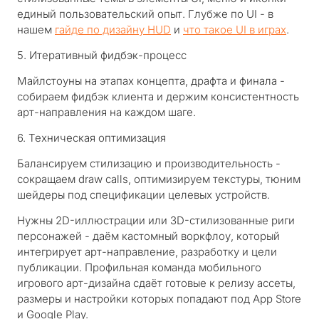
единый пользовательский опыт. Глубже по UI - в
нашем
гайде по дизайну HUD
и
что такое UI в играх
.
5. Итеративный фидбэк-процесс
Майлстоуны на этапах концепта, драфта и финала -
собираем фидбэк клиента и держим консистентность
арт-направления на каждом шаге.
6. Техническая оптимизация
Балансируем стилизацию и производительность -
сокращаем draw calls, оптимизируем текстуры, тюним
шейдеры под спецификации целевых устройств.
Нужны 2D-иллюстрации или 3D-стилизованные риги
персонажей - даём кастомный воркфлоу, который
интегрирует арт-направление, разработку и цели
публикации. Профильная команда мобильного
игрового арт-дизайна сдаёт готовые к релизу ассеты,
размеры и настройки которых попадают под App Store
и Google Play.