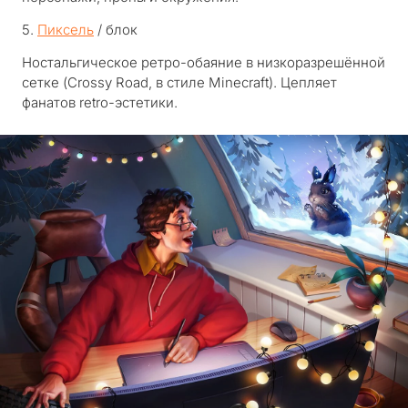
5.
Пиксель
/ блок
Ностальгическое ретро-обаяние в низкоразрешённой
сетке (
Crossy Road
, в стиле
Minecraft
). Цепляет
фанатов retro-эстетики.